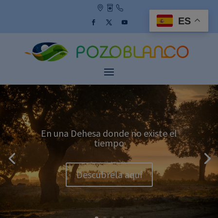
Skip
to
ES
content
Facebook
Twitter
YouTube
En una Dehesa donde no existe el
tiempo
Descúbrela aquí