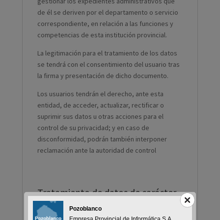
gestionar los expedientes administrativos que
de él se deriven por el departamento o servicio
correspondiente, en relación a las funciones y
competencias de esta institución provincial.
La legitimación para el tratamiento de los datos
se tendrá con el consentimiento del usuario tras
la firma y presentación de dicho documento.
Los usuarios tendrán el derecho, ante esta
entidad, de acceder, actualizar, rectificar o
suprimir sus datos u otras acciones para el
control de su privacidad; y en caso de
disconformidad, podrán también interponer
reclamación ante la autoridad de control
Tratamiento de datos de carácter
personal (Información Adicional)
Pozoblanco
Responsable del tratamiento de sus datos.
Empresa Provincial de Informática S.A.