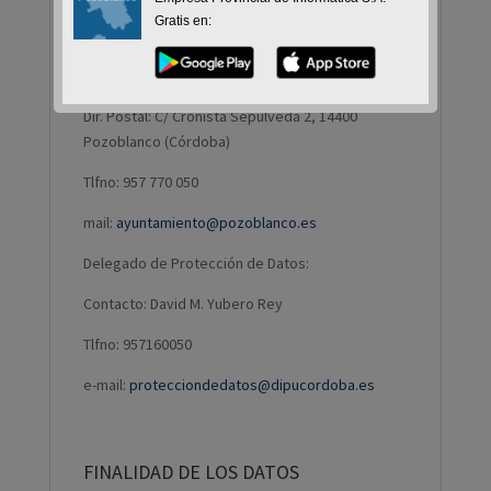
Gratis en:
Entidad: Ayuntamiento de Pozoblanco
CIF: P-1405400A
Dir. Postal: C/ Cronista Sepúlveda 2, 14400
Pozoblanco (Córdoba)
Tlfno: 957 770 050
mail:
ayuntamiento@pozoblanco.es
Delegado de Protección de Datos:
Contacto: David M. Yubero Rey
Tlfno: 957160050
e-mail:
protecciondedatos@dipucordoba.es
FINALIDAD DE LOS DATOS