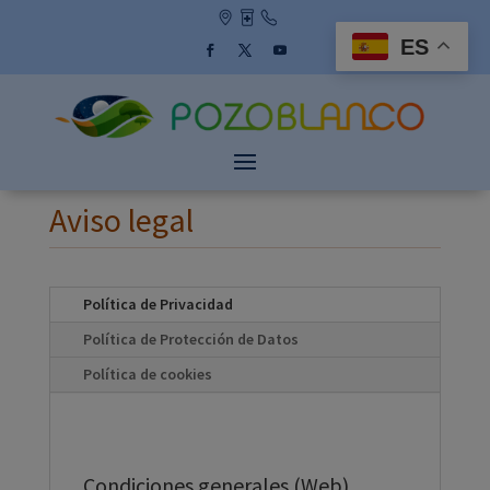
Skip
to
ES
content
Facebook
Twitter
YouTube
Aviso legal
Política de Privacidad
Política de Protección de Datos
Política de cookies
Condiciones generales (Web)