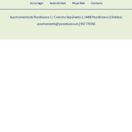
Aviso legal
Accesibilidad
Mapa Web
Contacto
Ayuntamiento de Pozoblanco.C/ Cronista Sepúlveda 2, 14400 Pozoblanco (Córdoba)
ayuntamiento@pozoblanco.es | 957 770 050