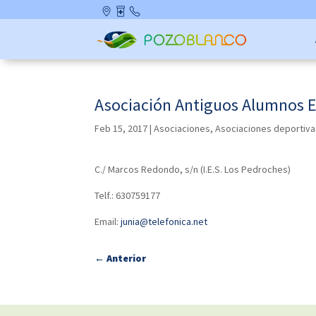
Skip
Ubicació
Farmaci
Contact
to
n
as de
o
content
Guardia
Asociación Antiguos Alumnos Es
Feb 15, 2017
|
Asociaciones
,
Asociaciones deportiva
C./ Marcos Redondo, s/n (I.E.S. Los Pedroches)
Telf.: 630759177
Email:
junia@telefonica.net
←
Anterior