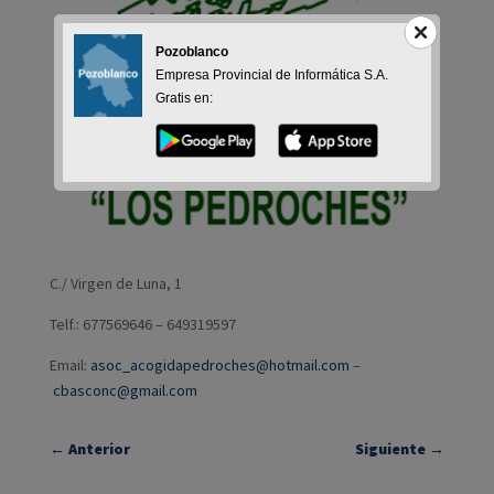
Pozoblanco
Empresa Provincial de Informática S.A.
Gratis en:
C./ Virgen de Luna, 1
Telf.: 677569646 – 649319597
Email:
asoc_acogidapedroches@hotmail.com
–
cbasconc@gmail.com
←
Anterior
Siguiente
→