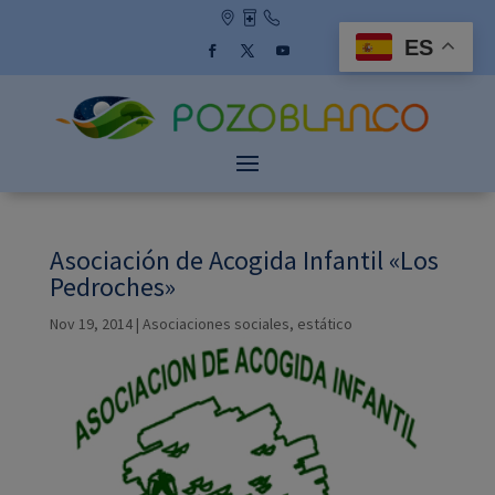
Skip
to
ES
content
Facebook
Twitter
YouTube
Asociación de Acogida Infantil «Los
Pedroches»
Nov 19, 2014
|
Asociaciones sociales
,
estático