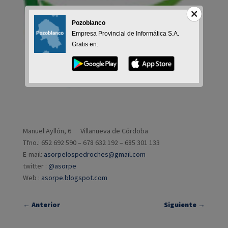
Pozoblanco
Empresa Provincial de Informática S.A.
Gratis en:
Manuel Ayllón, 6 Villanueva de Córdoba
Tfno.: 652 692 590 – 678 632 192 – 685 301 133
E-mail:
asorpelospedroches@gmail.com
twitter :
@asorpe
Web :
asorpe.blogspot.com
←
Anterior
Siguiente
→