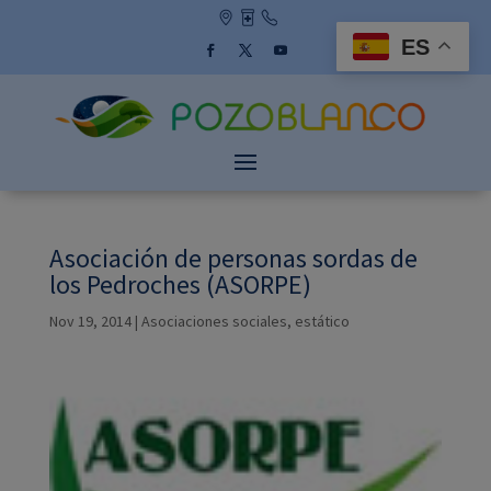
Skip
to
ES
content
Facebook
Twitter
YouTube
Asociación de personas sordas de
los Pedroches (ASORPE)
Nov 19, 2014
|
Asociaciones sociales
,
estático