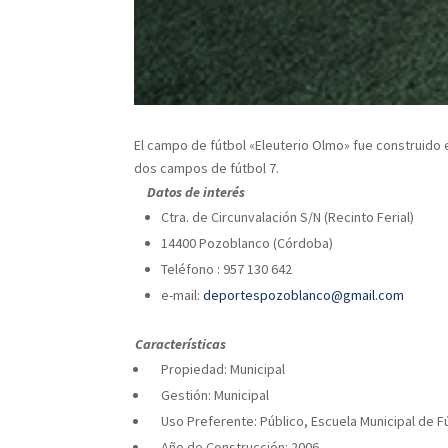
El campo de fútbol «Eleuterio Olmo» fue construido e
dos campos de fútbol 7.
Datos de interés
Ctra. de Circunvalación S/N (Recinto Ferial)
14400 Pozoblanco (Córdoba)
Teléfono : 957 130 642
e-mail:
deportespozoblanco@gmail.com
Características
Propiedad: Municipal
Gestión: Municipal
Uso Preferente: Público, Escuela Municipal de F
Año de Construcción: 2006