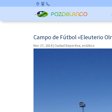
Skip
Ubicació
Farmaci
Contact
to
n
as de
o
content
Guardia
Campo de Fútbol «Eleuterio Olm
Nov 27, 2014
|
Ciudad Deportiva
,
estático