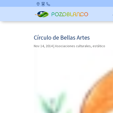
Skip
Ubicació
Farmaci
Contact
to
n
as de
o
content
Guardia
Círculo de Bellas Artes
Nov 14, 2014
|
Asociaciones culturales
,
estático