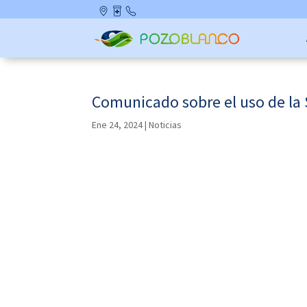
Skip
Ubicació
Farmaci
Contact
to
n
as de
o
content
Guardia
Comunicado sobre el uso de la 
Ene 24, 2024
|
Noticias