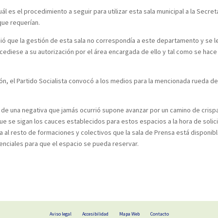
s el procedimiento a seguir para utilizar esta sala municipal a la Secreta
 que requerían.
ió que la gestión de esta sala no correspondía a este departamento y se le 
ocediese a su autorización por el área encargada de ello y tal como se hace
, el Partido Socialista convocó a los medios para la mencionada rueda de p
 una negativa que jamás ocurrió supone avanzar por un camino de crispa
ue se sigan los cauces establecidos para estos espacios a la hora de solici
 al resto de formaciones y colectivos que la sala de Prensa está disponib
senciales para que el espacio se pueda reservar.
Aviso legal
Accesibilidad
Mapa Web
Contacto