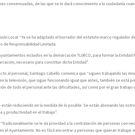
ones consensuadas, de las que se le dará conocimiento a la ciudadanía cua
sión Local: “Ya se ha adaptado el borrador del estatuto-marco regulador de
es de Responsabilidad Limitada.
yuntamientos incluidos en la demarcación TL08CO, para formar la Entidad P
rcación, necesario para constituir dicha Entidad”.
pecto al personal, Santiago Cabello comunica que “siguen trabajando las 
en la televisión, que sigue funcionando igual que antes, también se está 
n de todo el personal ante las dificultades, así como por el gran trabajo de
se están reduciendo en la medida de lo posible. Se están abonando las est
 y productividad en el trabajo”.
 “Tradicionalmente se le da prioridad a la contratación de personas con ne
en el Ayuntamiento. No es fácil encontrar a personas que quieran trabajar e