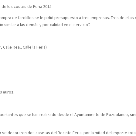
 de los costes de Feria 2015:
ompra de farolillos se le pidió presupuesto a tres empresas. Tres de ellas 
o similar a las demás y por calidad en el servicio”.
 Calle Real, Calle la Feria)
d
00 euros.
importantes que se han realizado desde el Ayuntamiento de Pozoblanco, sien
 se decoraron dos casetas del Recinto Ferial por la mitad del importe tota