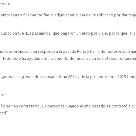
e éste.
s empresas y finalmente fue la adjudicataria una de Pozoblanco por dar mej
 ocupación fue 413 pasajeros, que pagaron un euro por viaje, por lo que al
des diferencias con respecto a la pasada Feria y han sido factores que ha
. Todo esto ha ayudado al incremento de facturación en hoteles, restauran
astos e ingresos de la pasada feria 2014 y de la presente feria 2015 ten
uros.
 año se han contratado 104 personas cuando el año pasado se contrató a 48
dad”.