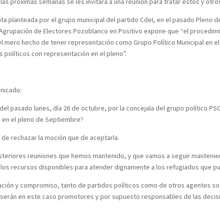
En las próximas semanas se les invitará a una reunión para tratar estos y ot
unta planteada por el grupo municipal del partido CdeI, en el pasado Pleno d
 Agrupación de Electores Pozoblanco en Positivo expone que “el procedimie
el mero hecho de tener representación como Grupo Político Municipal en e
 políticos con representación en el pleno”.
unicado:
o del pasado lunes, día 26 de octubre, por la concejala del grupo político 
en el pleno de Septiembre?
de rechazar la moción que de aceptarla.
 posteriores reuniones que hemos mantenido, y que vamos a seguir mantenie
 los recursos disponibles para atender dignamente a los refugiados que 
pación y compromiso, tanto de partidos políticos como de otros agentes soci
ar, serán en este caso promotores y por supuesto responsables de las deci