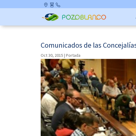
Skip
Ubicació
Farmaci
Contact
to
n
as de
o
content
Guardia
Comunicados de las Concejalías
Oct 30, 2015
|
Portada