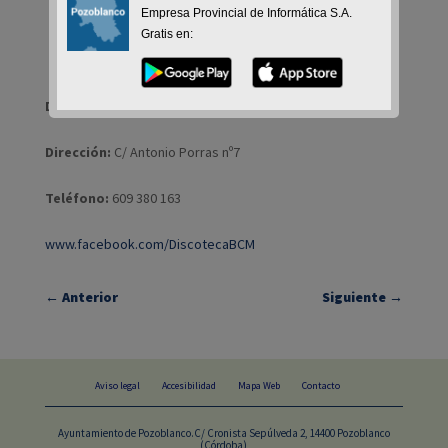
Empresa Provincial de Informática S.A.
Gratis en:
Discoteca "BCM"
Dirección:
C/ Antonio Porras nº7
Teléfono:
609 380 163
www.facebook.com/DiscotecaBCM
←
Anterior
Siguiente
→
Aviso legal
Accesibilidad
Mapa Web
Contacto
Ayuntamiento de Pozoblanco.C/ Cronista Sepúlveda 2, 14400 Pozoblanco
(Córdoba)