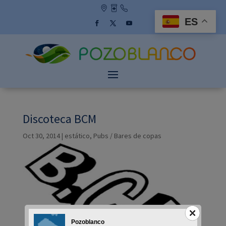
Skip
to
ES
content
Facebook
Twitter
YouTube
Discoteca BCM
Oct 30, 2014
|
estático
,
Pubs / Bares de copas
Pozoblanco