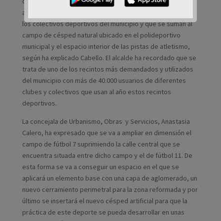
dos campos de césped artificial con dimensiones
apropiadas para el juego de fútbol 11 que podrán utilizar
los colectivos deportivos del municipio y que se suman al
campo de césped natural ubicado en el polideportivo
municipal y el espacio interior de las pistas de atletismo,
según ha explicado Cabello. El alcalde ha recordado que se
trata de uno de los recintos más demandados y utilizados
del municipio con más de 40.000 usuarios de diferentes
clubes y colectivos que usan al año estos recintos
deportivos.
La concejala de Urbanismo, Obras y Servicios, Anastasia
Calero, ha expresado que se va a ampliar en dimensión el
campo de fútbol 7 suprimiendo la calle central que se
encuentra situada entre dicho campo y el de fútbol 11. De
esta forma se va a conseguir un espacio en el que se
aplicará un elemento base con una capa de aglomerado, un
nuevo cerramiento perimetral para la zona reformada y por
último se insertará el nuevo césped artificial para que la
práctica de este deporte se pueda desarrollar en unas