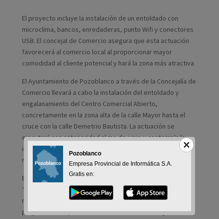
El proyecto incluye la instalación de un entoldado con
microclima, bancos, enredaderas, punto Wifi y conectores
USB. El concejal de Comercio asegura que esta actuación
favorecerá al comercio local al proporcionar mayor
comodidad al cliente potencial y hará la zona más atractiva
El Ayuntamiento de Pozoblanco a través de la Concejalía de
Comercio llevará a cabo la instalación del entoldado y
engalanamiento del Centro Comercial Abierto,
concretamente en la zona alta de la calle Mayor hasta el
cruce con la calle Demetrio Bautista. La actuación se
ejecutará con anterioridad al me de junio y contempla la
instalación de entoldados con plantas enredaderas,
Pozoblanco
microclima, punto Wifi y conectores USB.
Empresa Provincial de Informática S.A.
Gratis en:
El concejal de Comercio, Pedro García, ha indicado que
“esta actuación se ubica en la zona de la calle Mayor con
mayor amplitud de acerado, ya que la instalación
proyectada ocupa una zona de 22 metros de largo, con la