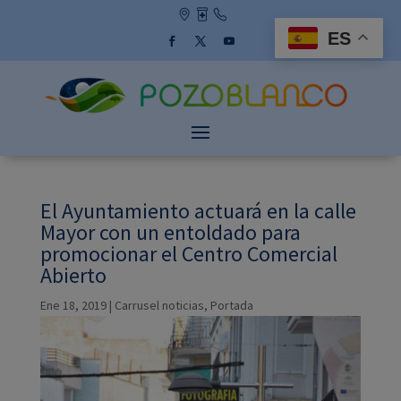
Skip
to
ES
content
Facebook
Twitter
YouTube
El Ayuntamiento actuará en la calle
Mayor con un entoldado para
promocionar el Centro Comercial
Abierto
Ene 18, 2019
|
Carrusel noticias
,
Portada