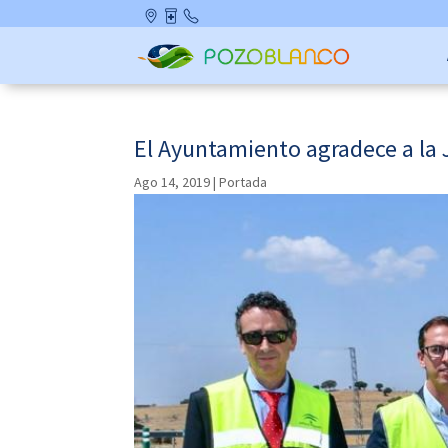
Skip
Ubicació
Farmaci
Contact
to
n
as de
o
content
Guardia
El Ayuntamiento agradece a la J
Ago 14, 2019
|
Portada