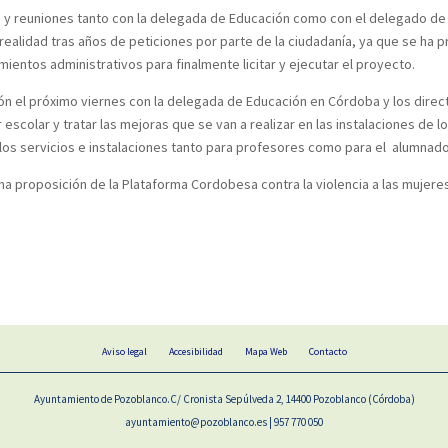
 y reuniones tanto con la delegada de Educación como con el delegado de
ealidad tras años de peticiones por parte de la ciudadanía, ya que se ha pr
entos administrativos para finalmente licitar y ejecutar el proyecto.
n el próximo viernes con la delegada de Educación en Córdoba y los direct
 escolar y tratar las mejoras que se van a realizar en las instalaciones de 
n los servicios e instalaciones tanto para profesores como para el alumnado
na proposición de la Plataforma Cordobesa contra la violencia a las mujer
Aviso legal
Accesibilidad
Mapa Web
Contacto
Ayuntamiento de Pozoblanco.C/ Cronista Sepúlveda 2, 14400 Pozoblanco (Córdoba)
ayuntamiento@pozoblanco.es | 957 770 050