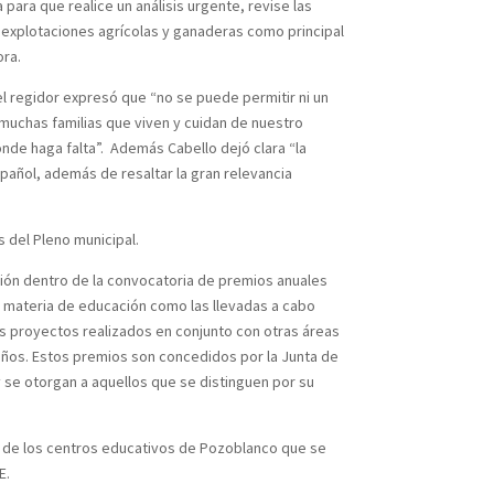
para que realice un análisis urgente, revise las
s explotaciones agrícolas y ganaderas como principal
ora.
 el regidor expresó que “no se puede permitir ni un
 muchas familias que viven y cuidan de nuestro
nde haga falta”. Además Cabello dejó clara “la
pañol, además de resaltar la gran relevancia
 del Pleno municipal.
nción dentro de la convocatoria de premios anuales
n materia de educación como las llevadas a cabo
los proyectos realizados en conjunto con otras áreas
años. Estos premios son concedidos por la Junta de
y se otorgan a aquellos que se distinguen por su
ra de los centros educativos de Pozoblanco que se
E.