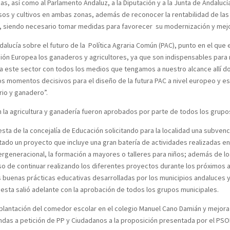
, así como al Parlamento Andaluz, a la Diputación y a la Junta de Andalucía 
usos y cultivos en ambas zonas, además de reconocer la rentabilidad de la
s, siendo necesario tomar medidas para favorecer su modernización y mej
dalucía sobre el futuro de la Política Agraria Común (PAC), punto en el que
nión Europea los ganaderos y agricultores, ya que son indispensables para
a este sector con todos los medios que tengamos a nuestro alcance allí do
s momentos decisivos para el diseño de la futura PAC a nivel europeo y es
rio y ganadero”.
n la agricultura y ganadería fueron aprobados por parte de todos los grupos
esta de la concejalía de Educación solicitando para la localidad una subve
ado un proyecto que incluye una gran batería de actividades realizadas e
ntergeneracional, la formación a mayores o talleres para niños; además de 
o de continuar realizando los diferentes proyectos durante los próximos 
as buenas prácticas educativas desarrolladas por los municipios andaluces 
esta salió adelante con la aprobación de todos los grupos municipales.
 implantación del comedor escolar en el colegio Manuel Cano Damián y mejo
endas a petición de PP y Ciudadanos a la proposición presentada por el PSO