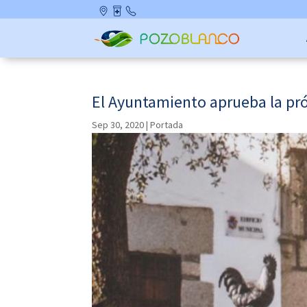
Skip
Ubicació
Farmaci
Contact
to
n
as de
o
content
Guardia
El Ayuntamiento aprueba la pró
Sep 30, 2020
|
Portada