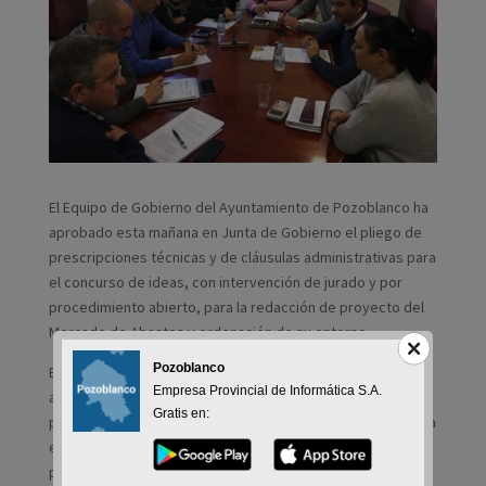
El Equipo de Gobierno del Ayuntamiento de Pozoblanco ha
aprobado esta mañana en Junta de Gobierno el pliego de
prescripciones técnicas y de cláusulas administrativas para
el concurso de ideas, con intervención de jurado y por
procedimiento abierto, para la redacción de proyecto del
Mercado de Abastos y ordenación de su entorno.
Pozoblanco
El Equipo de Gobierno del Ayuntamiento de Pozoblanco ha
Empresa Provincial de Informática S.A.
aprobado esta mañana en Junta de Gobierno el pliego de
Gratis en:
prescripciones técnicas y de cláusulas administrativas para
el concurso de ideas, con intervención de jurado y por
procedimiento abierto, para la redacción de proyecto del