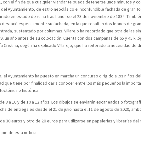
, con el fin de que cualquier viandante pueda detenerse unos minutos y con
io del Ayuntamiento, de estilo neoclásico e inconfundible fachada de grani
arado en estado de ruina tras hundirse el 23 de noviembre de 1884. También
o destacó especialmente su fachada, en la que resaltan dos leones de gra
 entrada, sustentado por columnas. Villarejo ha recordado que otra de las sin
9, un año antes de su colocación. Cuenta con dos campanas de 65 y 45 kilóg
Cristina, según ha explicado Villarejo, que ha reiterado la necesidad de di
, el Ayuntamiento ha puesto en marcha un concurso dirigido a los niños del 
dad que tiene por finalidad dar a conocer entre los más pequeños la import
ectónica e histórica.
 de 8 a 10 y de 10 a 12 años. Los dibujos se enviarán escaneados o fotografi
ha de entrega es desde el 21 de julio hasta el 11 de agosto de 2020, ambo
 30 euros y otro de 20 euros para utilizarse en papelerías y librerías del 
pie de esta noticia.