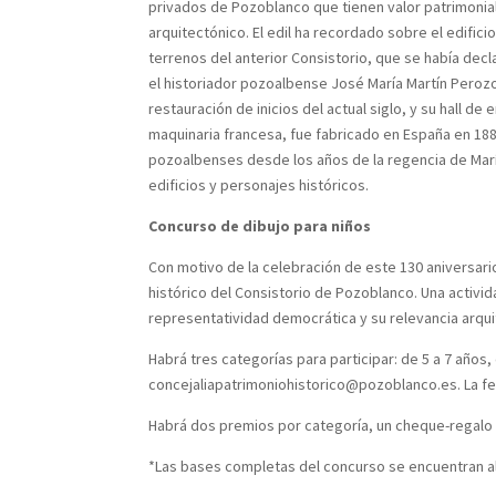
privados de Pozoblanco que tienen valor patrimonial
arquitectónico. El edil ha recordado sobre el edific
terrenos del anterior Consistorio, que se había decl
el historiador pozoalbense José María Martín Peroz
restauración de inicios del actual siglo, y su hall de
maquinaria francesa, fue fabricado en España en 188
pozoalbenses desde los años de la regencia de María 
edificios y personajes históricos.
Concurso de dibujo para niños
Con motivo de la celebración de este 130 aniversario
histórico del Consistorio de Pozoblanco. Una activi
representatividad democrática y su relevancia arquit
Habrá tres categorías para participar: de 5 a 7 años,
concejaliapatrimoniohistorico@pozoblanco.es. La fec
Habrá dos premios por categoría, un cheque-regalo de
*Las bases completas del concurso se encuentran al 