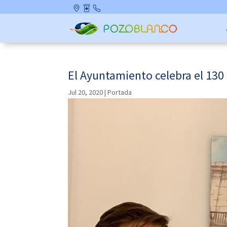
Skip
Ubicació
Farmaci
Contact
to
n
as de
o
content
Guardia
El Ayuntamiento celebra el 130 
Jul 20, 2020
|
Portada