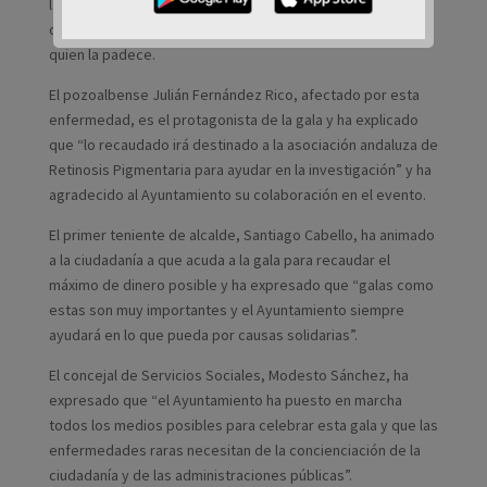
la retinosis pigmentaria, una enfermedad rara y
degenerativa que produce ceguera prácticamente total en
quien la padece.
El pozoalbense Julián Fernández Rico, afectado por esta
enfermedad, es el protagonista de la gala y ha explicado
que “lo recaudado irá destinado a la asociación andaluza de
Retinosis Pigmentaria para ayudar en la investigación” y ha
agradecido al Ayuntamiento su colaboración en el evento.
El primer teniente de alcalde, Santiago Cabello, ha animado
a la ciudadanía a que acuda a la gala para recaudar el
máximo de dinero posible y ha expresado que “galas como
estas son muy importantes y el Ayuntamiento siempre
ayudará en lo que pueda por causas solidarias”.
El concejal de Servicios Sociales, Modesto Sánchez, ha
expresado que “el Ayuntamiento ha puesto en marcha
todos los medios posibles para celebrar esta gala y que las
enfermedades raras necesitan de la concienciación de la
ciudadanía y de las administraciones públicas”.