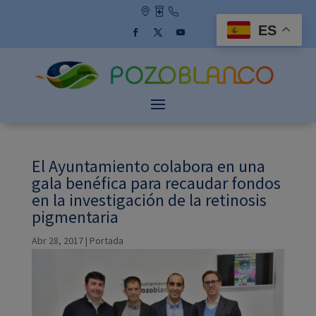
Skip
to
ES
content
Facebook
Twitter
YouTube
El Ayuntamiento colabora en una
gala benéfica para recaudar fondos
en la investigación de la retinosis
pigmentaria
Abr 28, 2017
|
Portada