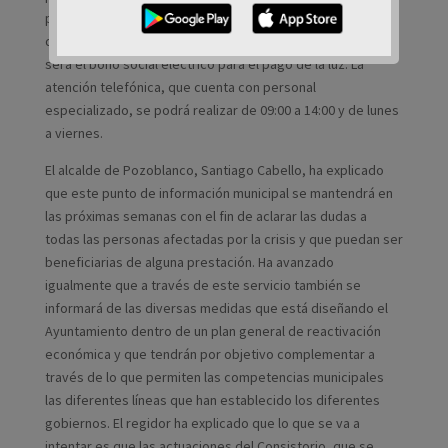
para autónomos o la moratoria de deuda hipotecaria. Otra
de las prestaciones sobre las que se ofrecerá información
será el bono social eléctrico para el pago de la luz. La
atención telefónica, que cuenta con personal
especializado, se podrá realizar de 09:00 a 14:00 y de lunes
a viernes.
El alcalde de Pozoblanco, Santiago Cabello, ha explicado
que este punto de información municipal se mantendrá en
las próximas semanas con el fin de aclarar las dudas a
todas las personas afectadas por la crisis y que puedan ser
beneficiarias de alguna prestación. Ha avanzado
igualmente que a través de este servicio también se
informará de las diversas medidas que está diseñando el
Ayuntamiento dentro de un plan general de reactivación
económica y que tendrán por objetivo complementar a
través de lo que permiten las competencias municipales
las diferentes líneas que han establecido los diferentes
gobiernos. El regidor ha explicado que lo que se va a
intentar es que las actuaciones del Consistorio, que se