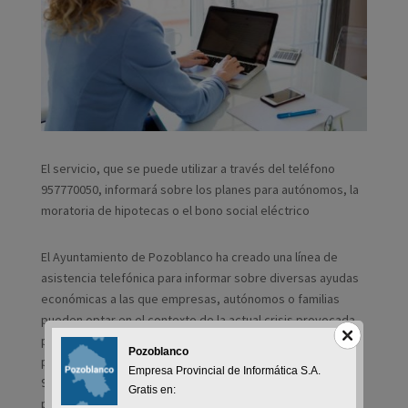
El servicio, que se puede utilizar a través del teléfono
957770050, informará sobre los planes para autónomos, la
moratoria de hipotecas o el bono social eléctrico
El Ayuntamiento de Pozoblanco ha creado una línea de
asistencia telefónica para informar sobre diversas ayudas
económicas a las que empresas, autónomos o familias
pueden optar en el contexto de la actual crisis provocada
por el coronavirus. En concreto, el servicio se prestará a
Pozoblanco
partir del próximo lunes 20 de abril a través del número
Empresa Provincial de Informática S.A.
957770050 y mediante el mismo se podrán conocer los
Gratis en:
procesos para diversas ayudas como los distintos planes