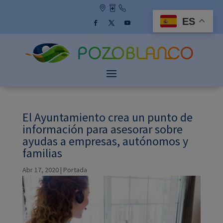
Skip
to
ES
content
Facebook
Twitter
YouTube
El Ayuntamiento crea un punto de
información para asesorar sobre
ayudas a empresas, autónomos y
familias
Abr 17, 2020
|
Portada