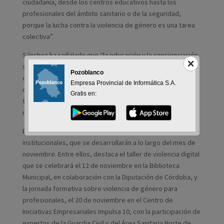
ciudadanía, desde los centros educativos hasta los
profesionales del ámbito sanitario o de la seguridad,
porque la lucha contra la violencia de género es una tarea
colectiva”.
Sánchez ha señalado que “la educación y la concienciación
son las mejores herramientas para prevenir”, y ha
Pozoblanco
destacado la importancia de “escuchar, acompañar y estar
Empresa Provincial de Informática S.A.
cerca de quienes sufren, pero también de construir entre
Gratis en:
todos un Pozoblanco donde la igualdad sea una realidad y
no una meta pendiente”.
El programa incluye talleres, jornadas formativas y actos
institucionales, que se desarrollarán a lo largo del mes de
noviembre. Entre ellos, destaca el taller de violencia digital
que se celebrará el 12 de noviembre en la Biblioteca
Municipal, en colaboración con la Diputación de Córdoba, y
la jornada formativa sobre violencia de género para
profesionales, el 20 de noviembre en el Centro de
Iniciativas Empresariales Impulsa 10, con la participación de
expertos de la Guardia Civil y del Área Sanitaria Norte de