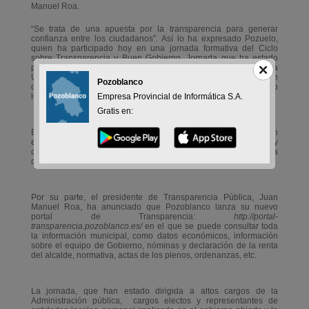
Manuel Roa.
“Se trata de una apuesta por la transparencia para generar
confianza entre los ciudadanos”. Así lo ha expresado Pozuelo,
quien ha participado hoy en una jornada formativa del Ciclo
sobre Transparencia y Buen Gobierno. Jornada que ha estado
promovida por el Ayuntamiento de Pozoblanco y por la
Universidad de Córdoba (UCO) y coordinada por la Asociación
Pozoblanco
de Transparencia Pública de la y la UCO. El encuentro ha tenido
Empresa Provincial de Informática S.A.
lugar en el Salón Mudéjar del Rectorado.
Gratis en:
El alcalde de Pozoblanco también ha mencionado el gran
esfuerzo por parte del equipo de Gobierno, funcionarios y
ciudadanía para que el Ayuntamiento haya logrado colocarse a la
cabeza de la transparencia en España.
Por su parte, el presidente de Transparencia Pública, Juan
Manuel Roa, ha anunciado que Pozoblanco lanza su nuevo
portal de Transparencia:
http://portal-
transparencia.pozoblanco.es/
en el que se puede consultar toda
la información municipal, como datos económicos, información
sobre el equipo de Gobierno, nóminas y declaración de la renta
del alcalde, normativa, actas de los plenos, ordenanzas, etc.
La jornada, que han estado dirigida a altos cargos de la
Administración pública, cargos electos y representantes de