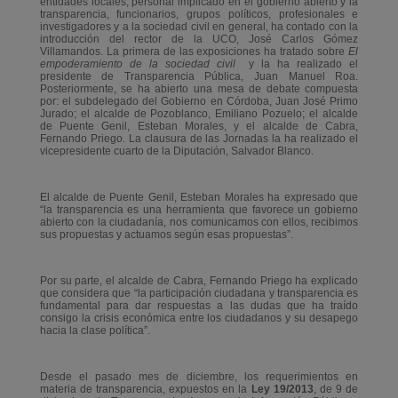
entidades locales, personal implicado en el gobierno abierto y la
transparencia, funcionarios, grupos políticos, profesionales e
investigadores y a la sociedad civil en general, ha contado con la
introducción del rector de la UCO, José Carlos Gómez
Villamandos. La primera de las exposiciones ha tratado sobre
El
empoderamiento de la sociedad civil
y la ha realizado el
presidente de Transparencia Pública, Juan Manuel Roa.
Posteriormente, se ha abierto una mesa de debate compuesta
por: el subdelegado del Gobierno en Córdoba, Juan José Primo
Jurado; el alcalde de Pozoblanco, Emiliano Pozuelo; el alcalde
de Puente Genil, Esteban Morales, y el alcalde de Cabra,
Fernando Priego. La clausura de las Jornadas la ha realizado el
vicepresidente cuarto de la Diputación, Salvador Blanco.
El alcalde de Puente Genil, Esteban Morales ha expresado que
“la transparencia es una herramienta que favorece un gobierno
abierto con la ciudadanía, nos comunicamos con ellos, recibimos
sus propuestas y actuamos según esas propuestas”.
Por su parte, el alcalde de Cabra, Fernando Priego ha explicado
que considera que “la participación ciudadana y transparencia es
fundamental para dar respuestas a las dudas que ha traído
consigo la crisis económica entre los ciudadanos y su desapego
hacia la clase política”.
Desde el pasado mes de diciembre, los requerimientos en
materia de transparencia, expuestos en la
Ley 19/2013
, de 9 de