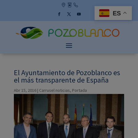
Skip
to
ES
content
Facebook
Twitter
YouTube
El Ayuntamiento de Pozoblanco es
el más transparente de España
Abr 15, 2016
|
Carrusel noticias
,
Portada