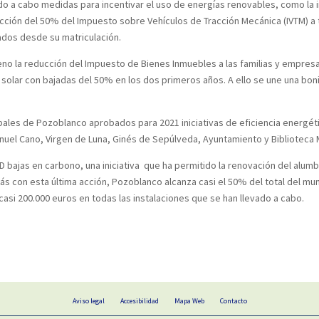
ndo a cabo medidas para incentivar el uso de energías renovables, como la
ducción del 50% del Impuesto sobre Vehículos de Tracción Mecánica (IVTM) a
tados desde su matriculación.
o la reducción del Impuesto de Bienes Inmuebles a las familias y empresa
olar con bajadas del 50% en los dos primeros años. A ello se une una boni
pales de Pozoblanco aprobados para 2021 iniciativas de eficiencia energét
anuel Cano, Virgen de Luna, Ginés de Sepúlveda, Ayuntamiento y Biblioteca 
ED bajas en carbono, una iniciativa que ha permitido la renovación del alu
 con esta última acción, Pozoblanco alcanza casi el 50% del total del munic
casi 200.000 euros en todas las instalaciones que se han llevado a cabo.
Aviso legal
Accesibilidad
Mapa Web
Contacto