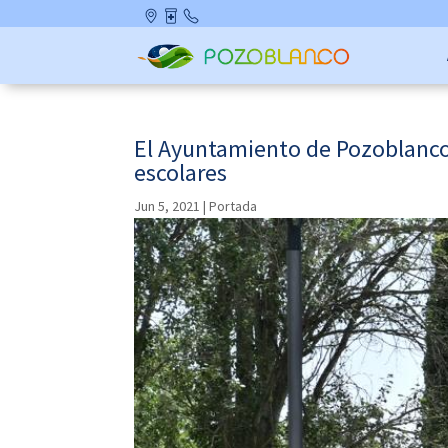
Skip
Ubicació
Farmaci
Contact
to
n
as de
o
content
Guardia
El Ayuntamiento de Pozoblanco
escolares
Jun 5, 2021
|
Portada