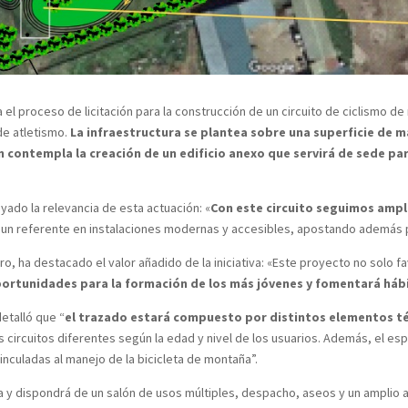
 proceso de licitación para la construcción de un circuito de ciclismo de 
 de atletismo.
La infraestructura se plantea sobre una superficie de 
 contempla la creación de un edificio anexo que servirá de sede par
yado la relevancia de esta actuación: «
Con este circuito seguimos ampl
un referente en instalaciones modernas y accesibles, apostando además 
ro, ha destacado el valor añadido de la iniciativa: «Este proyecto no solo 
ortunidades para la formación de los más jóvenes y fomentará háb
detalló que “
el trazado estará compuesto por distintos elementos téc
res circuitos diferentes según la edad y nivel de los usuarios. Además, el e
nculadas al manejo de la bicicleta de montaña”.
ta y dispondrá de un salón de usos múltiples, despacho, aseos y un amplio al