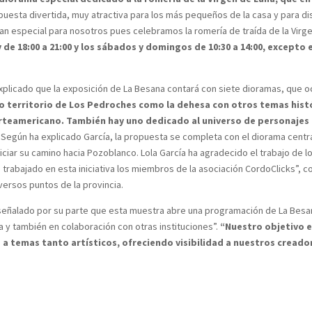
uesta divertida, muy atractiva para los más pequeños de la casa y para di
an especial para nosotros pues celebramos la romería de traída de la Virge
 y de 18:00 a 21:00 y los sábados y domingos de 10:30 a 14:00, excepto 
 explicado que la exposición de La Besana contará con siete dioramas, que 
o territorio de Los Pedroches como la dehesa con otros temas hist
norteamericano. También hay uno dedicado al universo de personajes 
.
Según ha explicado García, la propuesta se completa con el diorama centr
iniciar su camino hacia Pozoblanco. Lola García ha agradecido el trabajo de 
an trabajado en esta iniciativa los miembros de la asociación CordoClicks”, 
ersos puntos de la provincia.
 señalado por su parte que esta muestra abre una programación de La Besa
 y también en colaboración con otras instituciones”.
“Nuestro objetivo 
o a temas tanto artísticos, ofreciendo visibilidad a nuestros cread