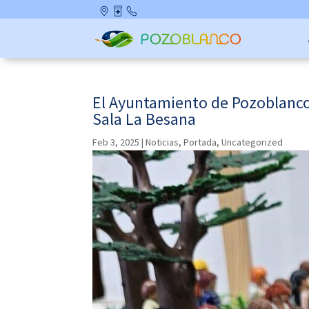
Skip
Ubicació
Farmaci
Contact
to
n
as de
o
content
Guardia
El Ayuntamiento de Pozoblanco 
Sala La Besana
Feb 3, 2025
|
Noticias
,
Portada
,
Uncategorized