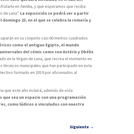
sfrutarla en familia, y que esperamos que reciba
n de Luna”.
La exposición se podrá ver a partir
el domingo 23, en el que se celebra la romería y
ocuparán en su conjunto casi 60 metros cuadrados.
óricos como el antiguo Egipto, el mundo
universales del cómic como son Astérix y Obélix
ado en la Virgen de Luna, que recrea el momento en
los técnicos municipales que han participado en esta
colectivo formado en 2019 por aficionados al
na que este año incluirá, además de esta
es que sea un espacio con una programación
ores, como lúdicos o vinculados con nuestra
Siguiente
→