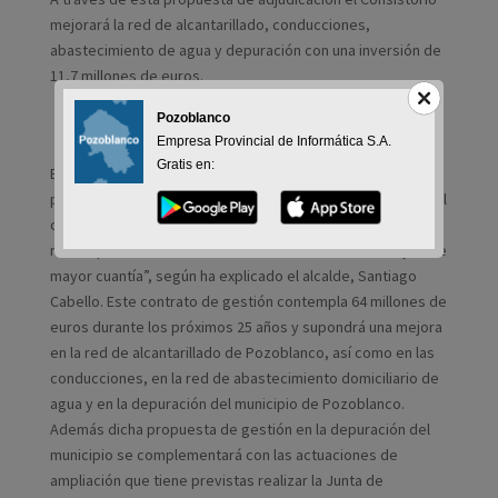
mejorará la red de alcantarillado, conducciones,
abastecimiento de agua y depuración con una inversión de
11,7 millones de euros.
Pozoblanco
Empresa Provincial de Informática S.A.
Gratis en:
El Ayuntamiento de Pozoblanco ha aprobado en la sesión
plenaria del mes de marzo la propuesta de adjudicación del
contrato del ciclo integral del agua, “uno de los proyectos
más importantes del Consistorio en los últimos años y el de
mayor cuantía”, según ha explicado el alcalde, Santiago
Cabello. Este contrato de gestión contempla 64 millones de
euros durante los próximos 25 años y supondrá una mejora
en la red de alcantarillado de Pozoblanco, así como en las
conducciones, en la red de abastecimiento domiciliario de
agua y en la depuración del municipio de Pozoblanco.
Además dicha propuesta de gestión en la depuración del
municipio se complementará con las actuaciones de
ampliación que tiene previstas realizar la Junta de