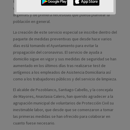
tanto la atención a los mayores y a las personas
vulnerables como cualquier otra petición sobre asuntos
urgentes y de primera necesidad que pueda plantear la
población en general.
La creación de este servicio especial se inscribe dentro del
paquete de medidas preventivas que desde hace varios
días está tomando el Ayuntamiento para evitar la
propagación del coronavirus. El servicio de ayuda a
domicilio sigue en vigor y sus medidas de seguridad se han
aumentado en los últimos días tras realizarse test de
antígenos a los empleados de Asistencia Domiciliaria así
como a los trabajadores públicos y del servicio de limpieza.
El alcalde de Pozoblanco, Santiago Cabello, y la concejala
de Mayores, Anastasia Calero, han querido agradecer a la
agrupación municipal de voluntarios de Protección Civil su
inestimable labor, que desde que se comenzaron a tomar
las primeras medidas se han ofrecido para colaborar en
cuanto fuese necesario.