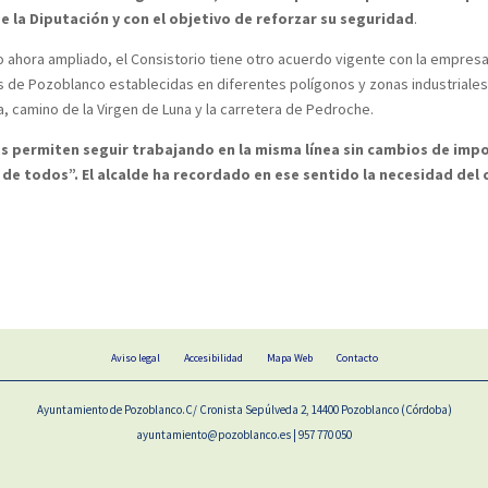
e la Diputación y con el objetivo de reforzar su seguridad
.
ahora ampliado, el Consistorio tiene otro acuerdo vigente con la empresa
e Pozoblanco establecidas en diferentes polígonos y zonas industriales 
a, camino de la Virgen de Luna y la carretera de Pedroche.
s permiten seguir trabajando en la misma línea sin cambios de impo
 de todos”. El alcalde ha recordado en ese sentido la necesidad del 
Aviso legal
Accesibilidad
Mapa Web
Contacto
Ayuntamiento de Pozoblanco.C/ Cronista Sepúlveda 2, 14400 Pozoblanco (Córdoba)
ayuntamiento@pozoblanco.es | 957 770 050