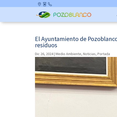
Skip
Ubicació
Farmaci
Contact
to
n
as de
o
content
Guardia
El Ayuntamiento de Pozoblanco 
residuos
Dic 26, 2024
|
Medio Ambiente
,
Noticias
,
Portada