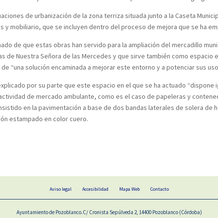
aciones de urbanización de la zona terriza situada junto a la Caseta Munici
as y mobiliario, que se incluyen dentro del proceso de mejora que se ha emp
ormado de que estas obras han servido para la ampliación del mercadillo mun
estas de Nuestra Señora de las Mercedes y que sirve también como espacio e
a de “una solución encaminada a mejorar este entorno y a potenciar sus uso
explicado por su parte que este espacio en el que se ha actuado “dispone 
a actividad de mercado ambulante, como es el caso de papeleras y contene
nsistido en la pavimentación a base de dos bandas laterales de solera de 
gón estampado en color cuero.
Aviso legal
Accesibilidad
Mapa Web
Contacto
Ayuntamiento de Pozoblanco.C/ Cronista Sepúlveda 2, 14400 Pozoblanco (Córdoba)