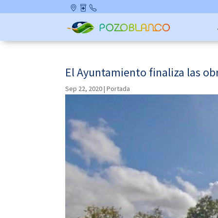
Skip
Ubicació
Farmaci
Contact
to
n
as de
o
content
Guardia
El Ayuntamiento finaliza las ob
Sep 22, 2020
|
Portada