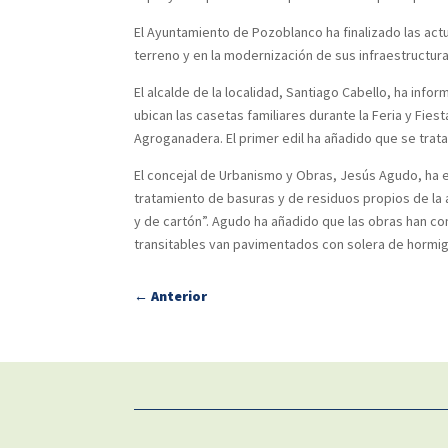
El Ayuntamiento de Pozoblanco ha finalizado las actu
terreno y en la modernización de sus infraestructur
El alcalde de la localidad, Santiago Cabello, ha inf
ubican las casetas familiares durante la Feria y Fi
Agroganadera. El primer edil ha añadido que se trat
El concejal de Urbanismo y Obras, Jesús Agudo, ha 
tratamiento de basuras y de residuos propios de l
y de cartón”. Agudo ha añadido que las obras han co
transitables van pavimentados con solera de hormi
←
Anterior