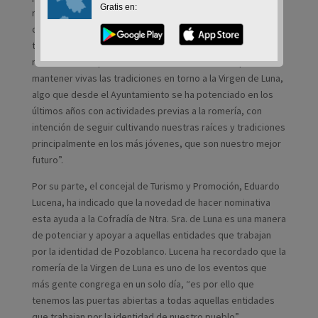
Gratis en:
realización de las actividades de carácter anual que se
celebran en torno a la patrona, además de las romerías de
traída y llevada. Santiago Cabello ha querido poner de
manifiesto “la apuesta continuada de la cofradía por
mantener vivas las tradiciones en torno a la Virgen de Luna,
algo que desde el Ayuntamiento se ha potenciado en los
últimos años con actividades previas a la romería, con
intención de seguir cultivando nuestras raíces y tradiciones
principalmente en los más jóvenes, que son nuestro mejor
futuro”.
Por su parte, el concejal de Turismo y Promoción, Eduardo
Lucena, ha indicado que la novedad de hacer nominativa
esta ayuda a la Cofradía de Ntra. Sra. de Luna es una manera
de potenciar y apoyar a aquellas entidades que trabajan
por la identidad de Pozoblanco. Lucena ha recordado que la
romería de la Virgen de Luna es uno de los eventos que
más gente congrega en un solo día, “es por ello que
tenemos las puertas abiertas a todas aquellas entidades
que trabajan por la identidad de nuestro pueblo”.