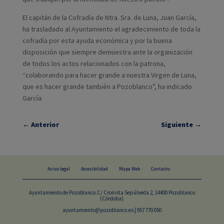
El capitán de la Cofradía de Ntra. Sra. de Luna, Juan García,
ha trasladado al Ayuntamiento el agradecimiento de toda la
cofradía por esta ayuda económica y por la buena
disposición que siempre demuestra ante la organización
de todos los actos relacionados con la patrona,
“colaborando para hacer grande a nuestra Virgen de Luna,
que es hacer grande también a Pozoblanco”, ha indicado
García.
←
Anterior
Siguiente
→
Aviso legal
Accesibilidad
Mapa Web
Contacto
Ayuntamiento de Pozoblanco.C/ Cronista Sepúlveda 2, 14400 Pozoblanco
(Córdoba)
ayuntamiento@pozoblanco.es | 957 770 050