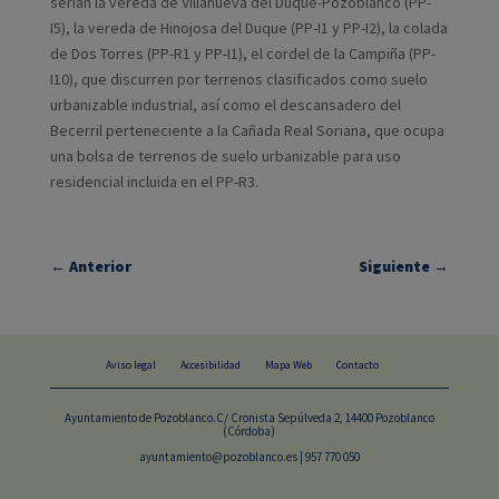
serían la vereda de Villanueva del Duque-Pozoblanco (PP-
I5), la vereda de Hinojosa del Duque (PP-I1 y PP-I2), la colada
de Dos Torres (PP-R1 y PP-I1), el cordel de la Campiña (PP-
I10), que discurren por terrenos clasificados como suelo
urbanizable industrial, así como el descansadero del
Becerril perteneciente a la Cañada Real Soriana, que ocupa
una bolsa de terrenos de suelo urbanizable para uso
residencial incluida en el PP-R3.
←
Anterior
Siguiente
→
Aviso legal
Accesibilidad
Mapa Web
Contacto
Ayuntamiento de Pozoblanco.C/ Cronista Sepúlveda 2, 14400 Pozoblanco
(Córdoba)
ayuntamiento@pozoblanco.es | 957 770 050