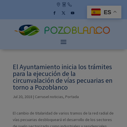
Skip
to
ES
content
Facebook
Twitter
YouTube
El Ayuntamiento inicia los trámites
para la ejecución de la
circunvalación de vías pecuarias en
torno a Pozoblanco
Jul 20, 2018
|
Carrusel noticias
,
Portada
El cambio de titularidad de varios tramos de la red radial de
vías pecuarias desbloqueará el desarrollo de los sectores
de suelo sectorizado como industriales y residenciales.