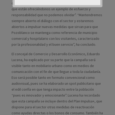
del comercio en estas circunstancias tan complicadas, ya
que están ofreciéndonos un ejemplo de esfuerzo y
responsabilidad que no podemos olvidar”. “Mantendremos
siempre abierto el diálogo con el sector y estaremos
abiertos a impulsar nuevas medidas que sirvan para que
Pozoblanco se mantenga como referencia de municipio
comercial y hospitalario con los visitantes, caracterizado
por la profesionalidad y el buen servicio”, ha concluido.
El concejal de Comercio y Desarrollo Económico, Eduardo
Lucena, ha explicado por su parte que la campaña será
visible tanto en mobiliario urbano como en medios de
comunicación con el fin de que llegue a toda la ciudadanía.
Eso será posible tanto en formato convencional como
audiovisual, pues se ha elaborado un spot publicitario que
el edil confía en que tenga impacto entre la población
“pues es innovador y emocionante”. Lucena ha recordado
que esta campaña se incluye dentro del Plan Impulsa+, que
dispone para el sector otras medidas de reactivación
como ayudas directas o los bonos de consumo. También ha