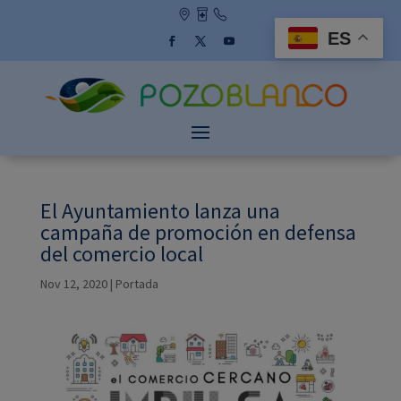
Skip
to
ES
content
Facebook
Twitter
YouTube
El Ayuntamiento lanza una
campaña de promoción en defensa
del comercio local
Nov 12, 2020
|
Portada