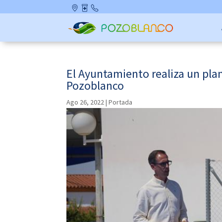
Skip
Ubicació
Farmaci
Contact
to
n
as de
o
content
Guardia
El Ayuntamiento realiza un plan
Pozoblanco
Ago 26, 2022
|
Portada