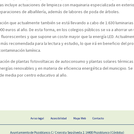
incluye actuaciones de limpieza con maquinaria especializada en exteriores
reparaciones de albañilería, además de labores de poda de árboles.
lación que actualmente también se está llevando a cabo de 1.630 luminarias
.000 euros al año. De esta forma, en los colegios públicos se va a ahorrar
 fluorescentes y que supone un coste mayor que la energía LED. Actualme
a más recomendada para la lectura y estudio, lo que irá en beneficio del p
contaminación lumínica.
ación de plantas fotovoltaicas de autoconsumo y plantas solares térmicas d
rgías renovables y en materia de eficiencia energética del municipio. Se t
de media por centro educativo al año.
Aviso legal
Accesibilidad
Mapa Web
Contacto
Ayuntamiento de Pozoblanco.C/ Cronista Sepúlveda 2, 14400 Pozoblanco (Córdoba)