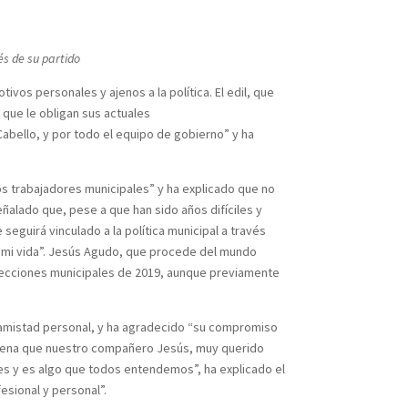
vés de su partido
os personales y ajenos a la política. El edil, que
 que le obligan sus actuales
abello, y por todo el equipo de gobierno” y ha
los trabajadores municipales” y ha explicado que no
alado que, pese a que han sido años difíciles y
eguirá vinculado a la política municipal a través
de mi vida”. Jesús Agudo, que procede del mundo
elecciones municipales de 2019, aunque previamente
rga amistad personal, y ha agradecido “su compromiso
 apena que nuestro compañero Jesús, muy querido
les y es algo que todos entendemos”, ha explicado el
esional y personal”.