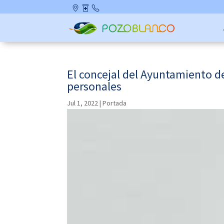
Skip
Ubicació
Farmaci
Contact
to
n
as de
o
content
Guardia
El concejal del Ayuntamiento d
personales
Jul 1, 2022
|
Portada