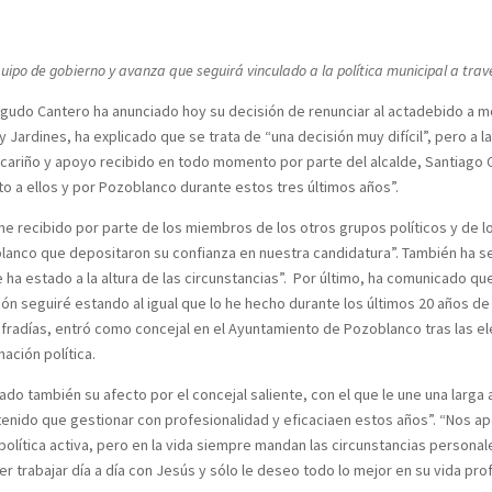
quipo de gobierno y avanza que seguirá vinculado a la política municipal a tra
udo Cantero ha anunciado hoy su decisión de renunciar al actadebido a motiv
Jardines, ha explicado que se trata de “una decisión muy difícil”, pero a la
cariño y apoyo recibido en todo momento por parte del alcalde, Santiago C
nto a ellos y por Pozoblanco durante estos tres últimos años”.
e he recibido por parte de los miembros de los otros grupos políticos y de 
anco que depositaron su confianza en nuestra candidatura”. También ha señ
 estado a la altura de las circunstancias”. Por último, ha comunicado que s
ión seguiré estando al igual que lo he hecho durante los últimos 20 años 
cofradías, entró como concejal en el Ayuntamiento de Pozoblanco tras las 
ación política.
strado también su afecto por el concejal saliente, con el que le une una la
a tenido que gestionar con profesionalidad y eficaciaen estos años”. “Nos
política activa, pero en la vida siempre mandan las circunstancias persona
 trabajar día a día con Jesús y sólo le deseo todo lo mejor en su vida prof