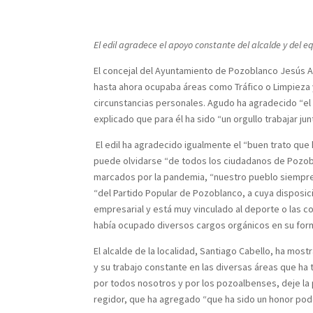
El edil agradece el apoyo constante del alcalde y del e
El concejal del Ayuntamiento de Pozoblanco Jesús Ag
hasta ahora ocupaba áreas como Tráfico o Limpieza y 
circunstancias personales. Agudo ha agradecido “el 
explicado que para él ha sido “un orgullo trabajar ju
​ El edil ha agradecido igualmente el “buen trato qu
puede olvidarse “de todos los ciudadanos de Pozobl
marcados por la pandemia, “nuestro pueblo siempre ha
“del Partido Popular de Pozoblanco, a cuya disposic
empresarial y está muy vinculado al deporte o las 
había ocupado diversos cargos orgánicos en su form
​El alcalde de la localidad, Santiago Cabello, ha mo
y su trabajo constante en las diversas áreas que h
por todos nosotros y por los pozoalbenses, deje la 
regidor, que ha agregado “que ha sido un honor poder