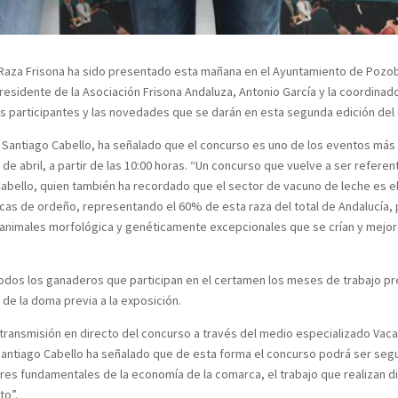
e Raza Frisona ha sido presentado esta mañana en el Ayuntamiento de Pozo
sidente de la Asociación Frisona Andaluza, Antonio García y la coordinad
as participantes y las novedades que se darán en esta segunda edición del
 Santiago Cabello, ha señalado que el concurso es uno de los eventos más 
e abril, a partir de las 10:00 horas. “Un concurso que vuelve a ser referen
o Cabello, quien también ha recordado que el sector de vacuno de leche es
acas de ordeño, representando el 60% de esta raza del total de Andalucía, 
 animales morfológica y genéticamente excepcionales que se crían y mejor
dos los ganaderos que participan en el certamen los meses de trabajo prev
de la doma previa a la exposición.
transmisión en directo del concurso a través del medio especializado Vaca 
ntiago Cabello ha señalado que de esta forma el concurso podrá ser seguid
ares fundamentales de la economía de la comarca, el trabajo que realizan 
to”.