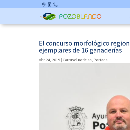
Skip
Ubicació
Farmaci
Contact
to
n
as de
o
content
Guardia
El concurso morfológico regiona
ejemplares de 16 ganaderías
Abr 24, 2019
|
Carrusel noticias
,
Portada