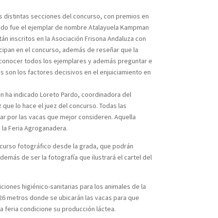
as distintas secciones del concurso, con premios en
asado fue el ejemplar de nombre Atalayuela Kampman
tán inscritos en la Asociación Frisona Andaluza con
ticipan en el concurso, además de reseñar que la
 conocer todos los ejemplares y además preguntar e
 son los factores decisivos en el enjuiciamiento en
ún ha indicado Loreto Pardo, coordinadora del
 que lo hace el juez del concurso. Todas las
tar por las vacas que mejor consideren. Aquella
e la Feria Agroganadera.
oncurso fotográfico desde la grada, que podrán
emás de ser la fotografía que ilustrará el cartel del
iones higiénico-sanitarias para los animales de la
 126 metros donde se ubicarán las vacas para que
a feria condicione su producción láctea.