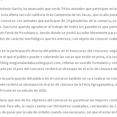
 Antonio García, ha anunciado que serán 74 los animales que participen en l
de esta última sección saldrá la Gran Campeona de las Vacas, que el año p
l concurso. Los animales que participan de 16 ganaderías de la comarca, es
che. García ha querido agradecer el trabajo de todos los ganaderos que par
cinto Ferial de Pozoblanco, desde donde se podrá acceder libremente para
os de carácter morfológico que les interese, con objeto de conocer cuáles
es la participación directa del público en el transcurso del concurso, seg
 el que el público puede ir valorando las vacas que estén en pista, a la vez
blog iiregionalandaluza.blogspot.com, rellenar un sencillo formulario y vo
ada por el juez del concurso recibirá un obsequio en el acto de clausura d
la participación del público en el concurso también se va a realizar un c
ién recibirá un obsequio en el acto de clausura de la Feria Agroganadera, ad
Frisona en su edición de 2020.
arar que uno de los objetivos del concurso es garantizar las mejores condic
mal. Para ello, la carpa cuenta con 350 metros cuadrados, con lineales de
de pasar por la sala de ordeño cuando sea necesario, sin que el estar en l