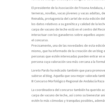
El presidente de la Asociación de Frisona Andaluza,
terneras, novillas, vacas jóvenes y vacas adultas, 
Reinalda, protagonista del cartel de esta edición de
los datos relativos a su genética y calidad de la le
carpa de vacuno de leche está en el centro del Re
interactuar con los ganaderos sobre aquellos aspect
el concurso.
Precisamente, una de las novedades de esta edición 
mismo, que ha informado de la creación de un blog en
personas que estén interesadas pueden entrar en el 
persona cuya valoración sea más cercana a la formul
Loreto Pardo ha indicado también que para promover 
subirse al blog. Aquella que sea mejor valorada tamb
III Concurso Morfológico Regional de Andalucía Raza 
La coordinadora del concurso también ha querido acl
carpa de vacuno de leche, así como su bienestar ani
estén lo más cómodas y tranquilas posibles, además 