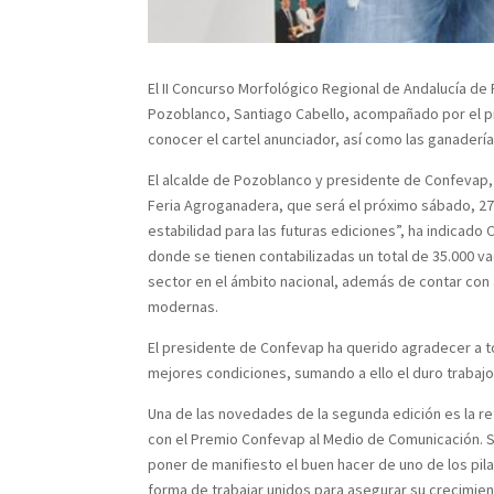
El II Concurso Morfológico Regional de Andalucía d
Pozoblanco, Santiago Cabello, acompañado por el pre
conocer el cartel anunciador, así como las ganaderí
El alcalde de Pozoblanco y presidente de Confevap,
Feria Agroganadera, que será el próximo sábado, 27 d
estabilidad para las futuras ediciones”, ha indicad
donde se tienen contabilizadas un total de 35.000 v
sector en el ámbito nacional, además de contar con
modernas.
El presidente de Confevap ha querido agradecer a to
mejores condiciones, sumando a ello el duro trabajo 
Una de las novedades de la segunda edición es la re
con el Premio Confevap al Medio de Comunicación. Sa
poner de manifiesto el buen hacer de uno de los pil
forma de trabajar unidos para asegurar su crecimien