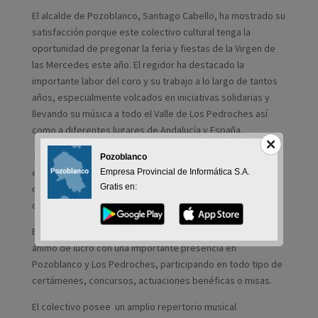
El alcalde de Pozoblanco, Santiago Cabello, ha mostrado su
satisfacción porque este colectivo cultural tenga la
oportunidad de pregonar la feria y fiestas de la Virgen de
las Mercedes este año. El regidor ha destacado la
importante labor del coro y su trabajo a lo largo de tantos
años, especialmente volcados en iniciativas solidarias y
llevando su música a todo el Valle de Los Pedroches así
como a diferentes lugares de Andalucía y España.
El Coro Romero Voces de la Sierra de Pozoblanco nace en
Pozoblanco
el año 1995, como iniciativa de un grupo de personas cuyo
Empresa Provincial de Informática S.A.
Gratis en:
objetivo era trabajar por el desarrollo de la cultura musical
de la comarca del Valle de Los Pedroches.
En 2020 el coro cumplió 25 años de vida como colectivo sin
ánimo de lucro con una importante presencia en
Pozoblanco y Los Pedroches, participando en todo tipo de
certámenes, concursos, actuaciones benéficas o misas.
El colectivo posee un amplio repertorio musical