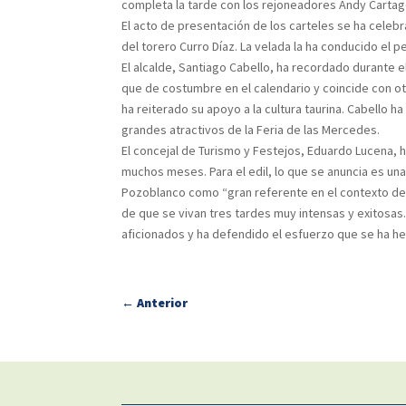
completa la tarde con los rejoneadores Andy Cartage
El acto de presentación de los carteles se ha celeb
del torero Curro Díaz. La velada la ha conducido el pe
El alcalde, Santiago Cabello, ha recordado durante e
que de costumbre en el calendario y coincide con ot
ha reiterado su apoyo a la cultura taurina. Cabello
grandes atractivos de la Feria de las Mercedes.
El concejal de Turismo y Festejos, Eduardo Lucena, h
muchos meses. Para el edil, lo que se anuncia es un
Pozoblanco como “gran referente en el contexto de 
de que se vivan tres tardes muy intensas y exitosas
aficionados y ha defendido el esfuerzo que se ha h
←
Anterior