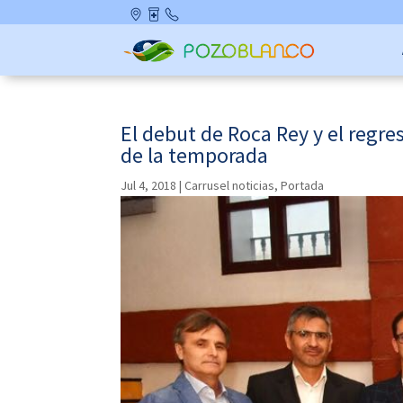
Skip
Ubicació
Farmaci
Contact
to
n
as de
o
content
Guardia
El debut de Roca Rey y el regr
de la temporada
Jul 4, 2018
|
Carrusel noticias
,
Portada