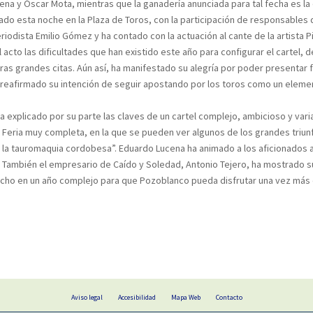
na y Óscar Mota, mientras que la ganadería anunciada para tal fecha es la 
rado esta noche en la Plaza de Toros, con la participación de responsables
riodista Emilio Gómez y ha contado con la actuación al cante de la artista Pil
l acto las dificultades que han existido este año para configurar el cartel,
ras grandes citas. Aún así, ha manifestado su alegría por poder presentar 
 ha reafirmado su intención de seguir apostando por los toros como un elem
a explicado por su parte las claves de un cartel complejo, ambicioso y var
a Feria muy completa, en la que se pueden ver algunos de los grandes tri
la tauromaquia cordobesa”. Eduardo Lucena ha animado a los aficionados a
. También el empresario de Caído y Soledad, Antonio Tejero, ha mostrado su
echo en un año complejo para que Pozoblanco pueda disfrutar una vez más 
Aviso legal
Accesibilidad
Mapa Web
Contacto