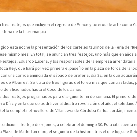
n tres festejos que incluyen el regreso de Ponce y toreros de arte como Cur
historia de la tauromaquia
ogido esta noche la presentación de los carteles taurinos de la Feria de N
ese mismo mes. En total, se anuncian tres festejos, uno más que en años an
y Festejos, Eduardo Lucena, y los responsables de la empresa arrendataria. D
oca Rey, que hará por vez primera el paseíllo en la plaza de toros de la l
 con una corrida anunciada el sábado de preferia, día 22, en la que actuar
ses de Albarreal. Se trata de tres figuras del toreo más que contrastadas,
o de aficionados hasta el Coso de los Llanos.
 dos festejos programados para el siguiente fin de semana. El primero de 
o Díaz y en la que se podrá ver al diestro revelación del año, el toledano Á
rtel lo completa el novillero de Villanueva de Córdoba Carlos Jordán, mient
 tradicional festejo de rejones, a celebrar el domingo 30. Esta cita cuenta e
n la Plaza de Madrid un rabo, el segundo de la historia tras el que lograse S