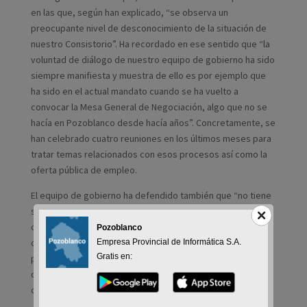
en las que, según han explicado, “se observa un
preocupante nivel de desconocimiento de la situación de
nuestro Consistorio”. Ha recordado en ese sentido que “la
voluntad de diálogo de nuestro equipo de gobierno ha sido
siempre manifiesta y muestra de ello es por ejemplo que
ha sido en el actual mandato cuando se ha vuelto a
convocar la Mesa General de Negociación, algo que no se
hacía en Pozoblanco desde hacía años”. Concretamente, se
han celebrado cuatro reuniones en los últimos meses para
tratar temas relacionados con esos procesos así como la
oferta pública de empleo.
El equipo de gobierno ha defendido también que “no tiene
sentido que CSIF nos acuse de no convocar las reuniones
de la mesa general cuando eso es algo que, según el acta
Pozoblanco
de constitución, debe ser tramitado por la secretaria de la
Empresa Provincial de Informática S.A.
Gratis en:
propia mesa” y ha mostrado su desconcierto por el hecho
de que el sindicato pida una reunión que de hecho está ya
convocada para el próximo jueves.