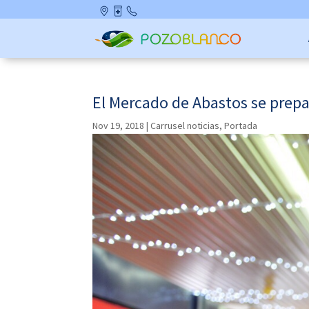
Skip
Ubicació
Farmaci
Contact
to
n
as de
o
content
Guardia
El Mercado de Abastos se prepa
Nov 19, 2018
|
Carrusel noticias
,
Portada