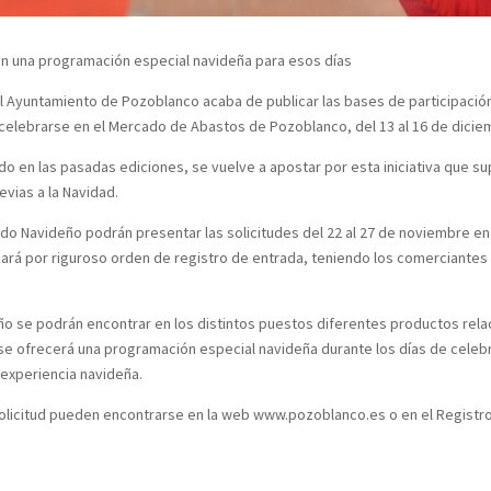
con una programación especial navideña para esos días
 Ayuntamiento de Pozoblanco acaba de publicar las bases de participación 
 celebrarse en el Mercado de Abastos de Pozoblanco, del 13 al 16 de dicie
do en las pasadas ediciones, se vuelve a apostar por esta iniciativa que s
evias a la Navidad.
do Navideño podrán presentar las solicitudes del 22 al 27 de noviembre en
zará por riguroso orden de registro de entrada, teniendo los comerciante
ño se podrán encontrar en los distintos puestos diferentes productos rela
se ofrecerá una programación especial navideña durante los días de celebr
a experiencia navideña.
solicitud pueden encontrarse en la web www.pozoblanco.es o en el Registr