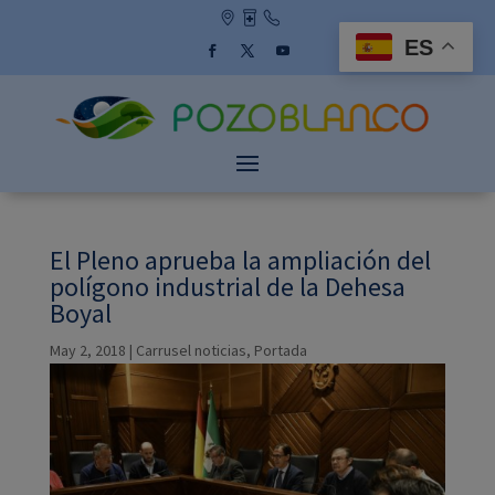
Skip
to
ES
content
Facebook
Twitter
YouTube
El Pleno aprueba la ampliación del
polígono industrial de la Dehesa
Boyal
May 2, 2018
|
Carrusel noticias
,
Portada