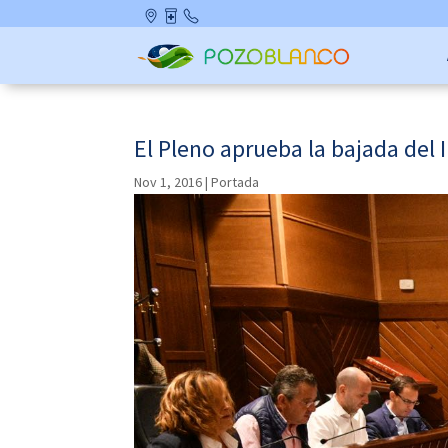
Skip
Ubicació
Farmaci
Contact
to
n
as de
o
content
Guardia
El Pleno aprueba la bajada del I
Nov 1, 2016
|
Portada