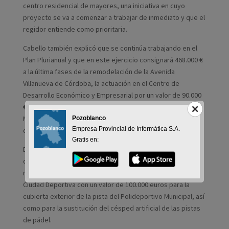
centro residencial de mayores, una iniciativa en cuyo
proyecto se va a comenzar a trabajar de inmediato y que el
regidor entiende como prioritaria.
Cabello también explicó que se continúa trabajando en el
Plan Plurianual y que en este ejercicio consignará 468.000 €
a la última fases de la remodelación de la Avenida
Villanueva de Córdoba, la actuación en el Centro de
Desarrollo Económico y Empresarial por un valor de 90.000
€, la dotación de 133.000 euros para la obra del Centro
Multifuncional de Envejecimiento Activo y 350.00 euros
Pozoblanco
Empresa Provincial de Informática S.A.
destinados a la reforma del Mercado de Abastos.
Gratis en:
Del mismo modo, Cabello destacó las inversiones
destinadas para las actuaciones en la conservación y
mantenimiento de la dehesa y las que se ejecutarán en la
Ciudad Deportiva con un valor de 100.000 euros para la
cubierta exterior de la pista del Polideportivo Municipal, así
como para la sustitución del césped artificial de las pistas
de pádel.