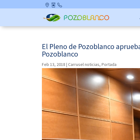
Skip
Ubicació
Farmaci
Contact
to
n
as de
o
content
Guardia
El Pleno de Pozoblanco aprueba
Pozoblanco
Feb 13, 2018
|
Carrusel noticias
,
Portada