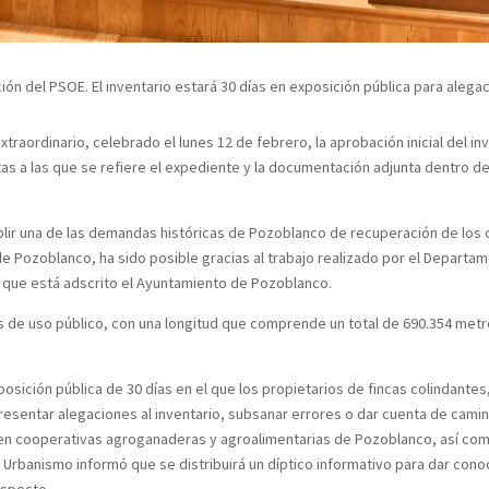
ción del PSOE. El inventario estará 30 días en exposición pública para aleg
raordinario, celebrado el lunes 12 de febrero, la aprobación inicial del i
tas a las que se refiere el expediente y la documentación adjunta dentro d
plir una de las demandas históricas de Pozoblanco de recuperación de los 
 Pozoblanco, ha sido posible gracias al trabajo realizado por el Departame
 que está adscrito el Ayuntamiento de Pozoblanco.
nos de uso público, con una longitud que comprende un total de 690.354 me
sición pública de 30 días en el que los propietarios de fincas colindante
resentar alegaciones al inventario, subsanar errores o dar cuenta de cami
rio en cooperativas agroganaderas y agroalimentarias de Pozoblanco, así co
e Urbanismo informó que se distribuirá un díptico informativo para dar con