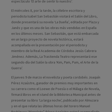
espectáculo ‘El arte de sentir lo nuestro’.
El miércoles 8, por la tarde, la célebre escritora y
periodista Isabel San Sebastián visitará el Salón del Libro,
donde presentará su novela ‘La Dueña’, editada por Plaza y
Janés y que es una de las obras más vendidas en España
en los últimos meses. San Sebastián, que está embarcada
en un largo proyecto de novela histórica, estará
acompañada en la presentación por el periodista y
miembro de la Real Academia de Córdoba Jesús Cabrera
Jiménez. Además, La Trastienda Teatro representará ese
segundo día del Salón la obra ‘Kim, Pam, Pum, el Arte de la
Guerra’.
El jueves 9 de marzo el novelista y poeta cordobés Joaquín
Pérez Azaústre, ganador de premios muy importantes en
su carrera como el Loewe de Poesía o el Málaga de Novela,
firmará libros en el stand de la Biblioteca Municipal antes de
presentar su libro ‘La larga noche’, publicado por Almuzara
y en el que relata las últimas horas del torero Manuel
Rodríguez “Manolete”. Pérez Azaústre estará acompañado