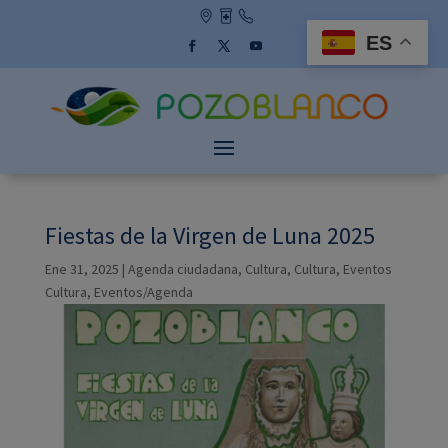
Skip
to
ES
content
Facebook
Twitter
YouTube
Fiestas de la Virgen de Luna 2025
Ene 31, 2025
|
Agenda ciudadana
,
Cultura
,
Cultura
,
Eventos
Cultura
,
Eventos/Agenda