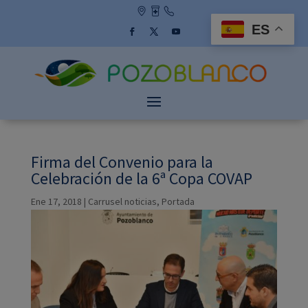
Skip
to
ES
content
Facebook
Twitter
YouTube
Firma del Convenio para la
Celebración de la 6ª Copa COVAP
Ene 17, 2018
|
Carrusel noticias
,
Portada