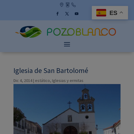
Skip
to
ES
content
Facebook
Twitter
YouTube
Iglesia de San Bartolomé
Dic 4, 2014
|
estático
,
Iglesias y ermitas