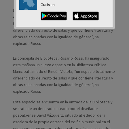
Gratis en:
La concejala de Biblioteca, Rosario Rossi, ha inaugurado
esta mañana un nuevo espacio en la Biblioteca Pública
Municipal llamado el Rincón Violeta, “un espacio totalmente
diferenciado del resto de salas y que contiene literatura y
obras relacionadas con la igualdad de género”, ha
explicado Rossi.
La concejala de Biblioteca, Rosario Rossi, ha inaugurado
esta mañana un nuevo espacio en la Biblioteca Pública
Municipal llamado el Rincón Violeta, “un espacio totalmente
diferenciado del resto de salas y que contiene literatura y
obras relacionadas con la igualdad de género”, ha
explicado Rossi.
Este espacio se encuentra en la entrada de la Biblioteca y
se trata de un decorado creado por el diseñador
pozoalbense David Vázquerz, situado alrededor de la
escalera de la propia entrada del edificio municipal en el
que pueden encontrarse desde obras clásicas a cuentos