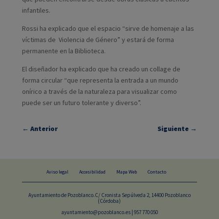
infantiles.
Rossi ha explicado que el espacio “sirve de homenaje a las
víctimas de Violencia de Género” y estará de forma
permanente en la Biblioteca.
El diseñador ha explicado que ha creado un collage de
forma circular “que representa la entrada a un mundo
onírico a través de la naturaleza para visualizar como
puede ser un futuro tolerante y diverso”.
←
Anterior
Siguiente
→
Aviso legal
Accesibilidad
Mapa Web
Contacto
Ayuntamiento de Pozoblanco.C/ Cronista Sepúlveda 2, 14400 Pozoblanco
(Córdoba)
ayuntamiento@pozoblanco.es | 957 770 050