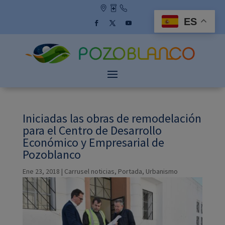
Skip
to
ES
content
Facebook
Twitter
YouTube
Iniciadas las obras de remodelación
para el Centro de Desarrollo
Económico y Empresarial de
Pozoblanco
Ene 23, 2018
|
Carrusel noticias
,
Portada
,
Urbanismo