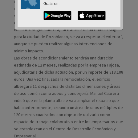
de Pozoblanco. El concejal de Obras, Manuel Cabrera, ha
Gratis en:
informado que las obras, que dieron comienzo la pasada
semana, se están centrando en estos momentos en la
demolición del interior, respetando la fachada en todo su
conjunto. Según Cabrera, “al tratarse de un edificio singular
para la ciudad de Pozoblanco, se va a respetar el exterior”,
aunque se pueden realizar algunas intervenciones de
mínimo impacto.
Las obras de acondicionamiento tendrán una duración
estimada de 12 meses, realizadas por la empresa Fajosa,
adjudicataria de dicha actuación, por un importe de 318.188
euros. Una vez finalizada la remodelación, el edificio
albergará 11 despachos de distintas dimensiones y áreas
de uso común como aseos y conserjería. Manuel Cabrera
indicó que en la planta alta se va a ampliar el espacio que
había anteriormente, creando un área de usos múltiples de
120 metros cuadrados con objeto de utilizarlo como
espacio de trabajo colaborativo entre los empresarios que
se establezcan en el Centro de Desarrollo Económico y
Empresarial.