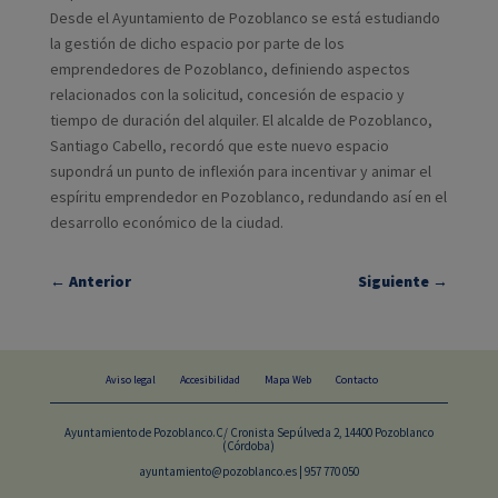
Desde el Ayuntamiento de Pozoblanco se está estudiando
la gestión de dicho espacio por parte de los
emprendedores de Pozoblanco, definiendo aspectos
relacionados con la solicitud, concesión de espacio y
tiempo de duración del alquiler. El alcalde de Pozoblanco,
Santiago Cabello, recordó que este nuevo espacio
supondrá un punto de inflexión para incentivar y animar el
espíritu emprendedor en Pozoblanco, redundando así en el
desarrollo económico de la ciudad.
←
Anterior
Siguiente
→
Aviso legal
Accesibilidad
Mapa Web
Contacto
Ayuntamiento de Pozoblanco.C/ Cronista Sepúlveda 2, 14400 Pozoblanco
(Córdoba)
ayuntamiento@pozoblanco.es | 957 770 050