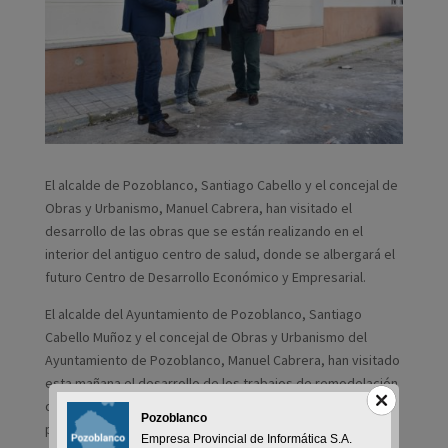
El alcalde de Pozoblanco, Santiago Cabello y el concejal de
Obras y Urbanismo, Manuel Cabrera, han visitado el
desarrollo de las obras que se están realizando en el
interior del antiguo centro de salud, donde se albergará el
futuro Centro de Desarrollo Económico y Empresarial.
El alcalde del Ayuntamiento de Pozoblanco, Santiago
Cabello Muñoz y el concejal de Obras y Urbanismo del
Ayuntamiento de Pozoblanco, Manuel Cabrera, han visitado
esta mañana el desarrollo de los trabajos de remodelación
del antiguo Centro de Salud para albergar en el futuro
Pozoblanco
próximo el Centro de Desarrollo Económico y Empresarial
Empresa Provincial de Informática S.A.