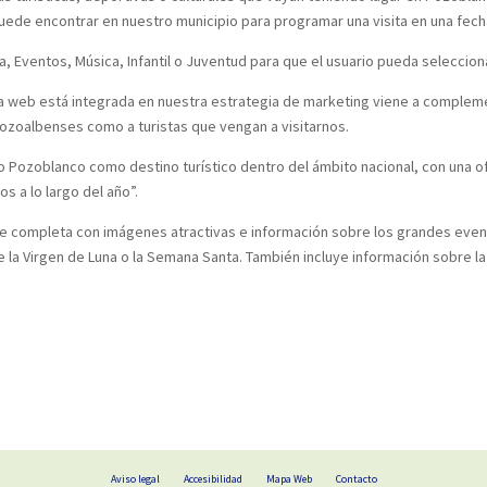
 puede encontrar en nuestro municipio para programar una visita en una fec
 Eventos, Música, Infantil o Juventud para que el usuario pueda selecciona
 web está integrada en nuestra estrategia de marketing viene a complement
 pozoalbenses como a turistas que vengan a visitarnos.
ozoblanco como destino turístico dentro del ámbito nacional, con una ofer
 a lo largo del año”.
 se completa con imágenes atractivas e información sobre los grandes eve
de la Virgen de Luna o la Semana Santa. También incluye información sobre l
Aviso legal
Accesibilidad
Mapa Web
Contacto