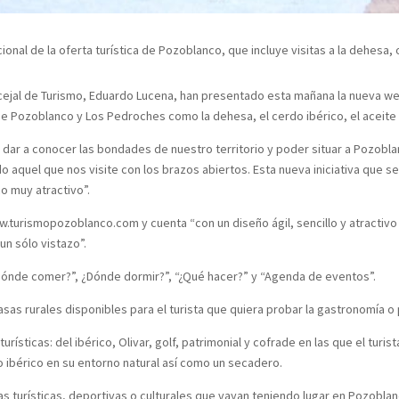
onal de la oferta turística de Pozoblanco, que incluye visitas a la dehesa, o
oncejal de Turismo, Eduardo Lucena, han presentado esta mañana la nueva 
de Pozoblanco y Los Pedroches como la dehesa, el cerdo ibérico, el aceite o 
 dar a conocer las bondades de nuestro territorio y poder situar a Pozobl
aquel que nos visite con los brazos abiertos. Esta nueva iniciativa que 
co muy atractivo”.
.turismopozoblanco.com y cuenta “con un diseño ágil, sencillo y atractivo 
un sólo vistazo”.
Dónde comer?”, ¿Dónde dormir?”, “¿Qué hacer?” y “Agenda de eventos”.
asas rurales disponibles para el turista que quiera probar la gastronomía o
rísticas: del ibérico, Olivar, golf, patrimonial y cofrade en las que el turi
rdo ibérico en su entorno natural así como un secadero.
tas turísticas, deportivas o culturales que vayan teniendo lugar en Pozob