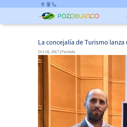
Skip
Ubicació
Farmaci
Contact
to
n
as de
o
content
Guardia
La concejalía de Turismo lanza
Oct 18, 2017
|
Portada