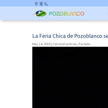
Skip
Ubicació
Farmaci
Contact
to
n
as de
o
content
Guardia
La Feria Chica de Pozoblanco se
May 14, 2018
|
Carrusel noticias
,
Portada