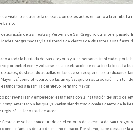
e visitantes durante la celebración de los actos en torno a la ermita. La in
e barrio.
 celebración de las Fiestas y Verbena de San Gregorio durante el pasado f
ividades programadas y la asistencia de cientos de visitantes a una fiesta d
.
itado a toda la barriada de San Gregorio y a las personas implicadas por la 
rio por embellecer y volcarse en la celebración de esta fiesta local. La b
 de actos, destacando aquellas en las que se recuperan las tradiciones tan
no Mayor, así como el reparto de las arropías, que en esta ocasión han ten
e estandartes a la familia del nuevo Hermano Mayor.
por revitalizar y embellecer esta fiesta con la instalación del arco de en
an complementado a las que ya venían siendo tradicionales dentro de la fie
e registró un lleno total de aforo.
 fiesta que se han concentrado en el entorno de la ermita de San Gregorio
ciones infantiles dentro del mismo espacio. Por último, cabe destacar la act