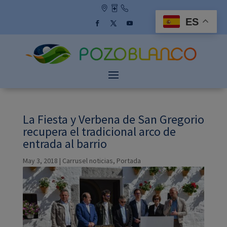
Skip
to
ES
content
Facebook
Twitter
YouTube
La Fiesta y Verbena de San Gregorio
recupera el tradicional arco de
entrada al barrio
May 3, 2018
|
Carrusel noticias
,
Portada